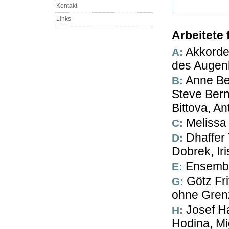
Kontakt
Links
Arbeitete 
A: Akkordeonfestival Wien, Marwan Abado, Theater
des Augen
B: Anne Bennent, Broadlahn, Betlehem Allstars,
Steve Bern
Bittova, A
C: Melis
D: Dhaffer Youssef, Georg Danzer, Krzysztof
Dobrek, Ir
E: Ensem
G: Götz Fritsch, Georg Graf, Cornelia Giese, Theater
ohne Gren
H: Josef Hader, Lars Holmer, Patrice Heral, Karl
Hodina, Mi