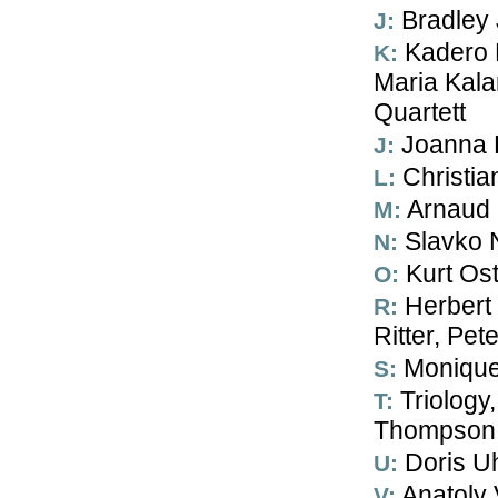
J: Bradle
K: Kadero Rai, Hubert Kramer, Guy Klucevsek,
Maria Kala
Quartett
J: Joanna
L: Christ
M: Arnau
N: Slavk
O: Kurt O
R: Herbert Reisinger, Wolfgang Reisinger, Karl
Ritter, Pe
S: Moniqu
T: Triology, Achim Tang, Klaus Trabitsch, Malachi
Thompson, 
U: Doris U
V: Anatoly